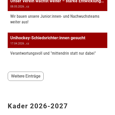
Unser Verein wächst weiter – starke Entwicklung in der Sektion Unihockey
08.05.2026
, cz
Wir bauen unsere Junior:innen- und Nachwuchsteams
weiter aus!
Unihockey-Schiedsrichter:innen gesucht
17.04.2026
, cz
Verantwortungsvoll und "mittendrin statt nur dabei"
Weitere Einträge
Kader 2026-2027