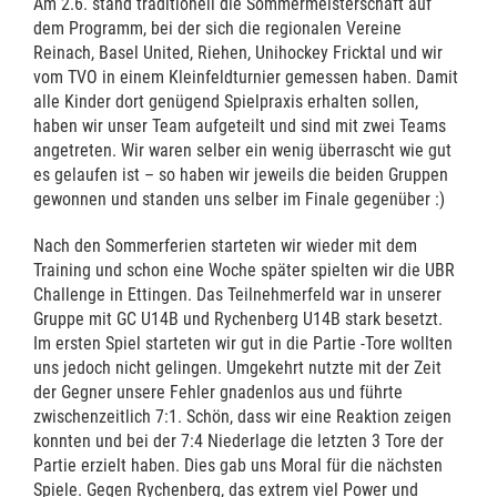
Am 2.6. stand traditionell die Sommermeisterschaft auf
dem Programm, bei der sich die regionalen Vereine
Reinach, Basel United, Riehen, Unihockey Fricktal und wir
vom TVO in einem Kleinfeldturnier gemessen haben. Damit
alle Kinder dort genügend Spielpraxis erhalten sollen,
haben wir unser Team aufgeteilt und sind mit zwei Teams
angetreten. Wir waren selber ein wenig überrascht wie gut
es gelaufen ist – so haben wir jeweils die beiden Gruppen
gewonnen und standen uns selber im Finale gegenüber :)
Nach den Sommerferien starteten wir wieder mit dem
Training und schon eine Woche später spielten wir die UBR
Challenge in Ettingen. Das Teilnehmerfeld war in unserer
Gruppe mit GC U14B und Rychenberg U14B stark besetzt.
Im ersten Spiel starteten wir gut in die Partie -Tore wollten
uns jedoch nicht gelingen. Umgekehrt nutzte mit der Zeit
der Gegner unsere Fehler gnadenlos aus und führte
zwischenzeitlich 7:1. Schön, dass wir eine Reaktion zeigen
konnten und bei der 7:4 Niederlage die letzten 3 Tore der
Partie erzielt haben. Dies gab uns Moral für die nächsten
Spiele. Gegen Rychenberg, das extrem viel Power und