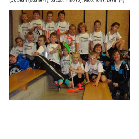
(5), Sean (Goalie/1), Jacob, Timo (3), Nico, Yoris, Levin (4)