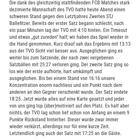
Die dank des gleichzeitig stattfindenden FCB Matches stark
dezimierte Mannschaft des TVO hatte heute Abend einen
schweren Stand gegen den Letztjahres Zweiten STJ
Ballefitzer. Bereits der erster Satz begann schlecht, nach
ein paar Minuten lag der TVO mit 4:10 hinten. Ein Timeout
und etwas „gut zureden“ half; wir haben das Spiel wieder in
die Hand genommen. Kurz drauf sah das Ergebnis mit 13:13
aus der TVO Sicht viel besser aus. Ausgeglichen ging es
weiter bis zum Satzende, der nach zwei vergebenen
Satzbällen mit 25:27 verloren ging. Der zweite Satz ging so
los wie der erste aufhörte, hart umkämpft und
ausgeglichen. Bis bei einem Stand von 16:16 unsere
Konzentration enorm nachliess und ein Punkt nach dem
anderen an den Gegner verschenkt wurde. Der Satz endete
18:25. Jetzt wurde alles auf eine Karte gesetzt und jeder
von uns ging top (über)motiviert auf den Platz. Es half aber
nichts, der TVO lag schon lief schon von Anfang an einem 9
Punkte Rückstand hinterher. Dieser wurde zwar immer
wieder verkürzt, allerdings nur für eine kurze Zeit.
Letztendlich ging auch der Satz mit 17:25 an die Gäste.